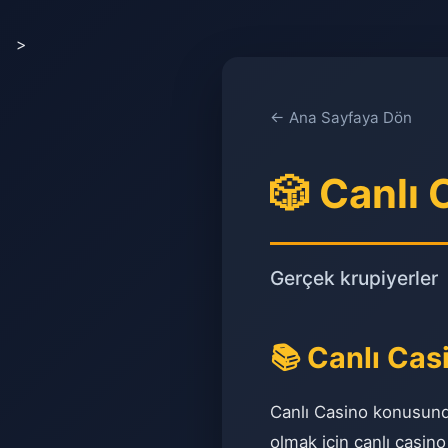
>
← Ana Sayfaya Dön
🎲 Canlı 
Gerçek krupiyerler
📚 Canlı Cas
Canlı Casino konusund
olmak için canlı casin