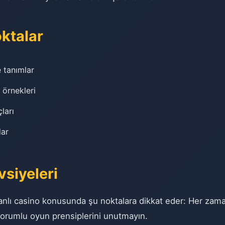
ktalar
e tanımlar
 örnekleri
ları
lar
siyeleri
nlı casino konusunda şu noktalara dikkat eder: Her zama
e sorumlu oyun prensiplerini unutmayın.