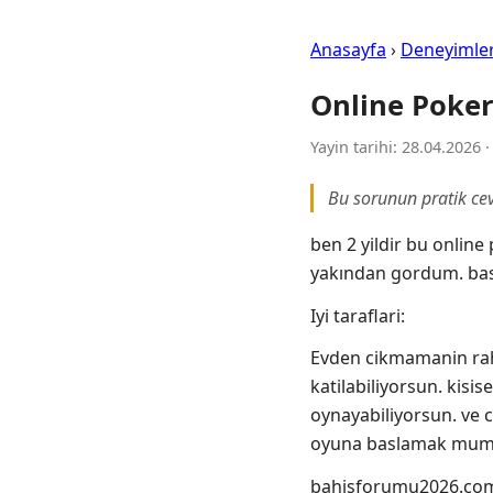
Anasayfa
›
Deneyimle
Online Poke
Yayin tarihi: 28.04.2026 
Bu sorunun pratik cev
ben 2 yildir bu online
yakından gordum. basi
Iyi taraflari:
Evden cikmamanin rah
katilabiliyorsun. kisi
oynayabiliyorsun. ve 
oyuna baslamak mumku
bahisforumu2026.com'd