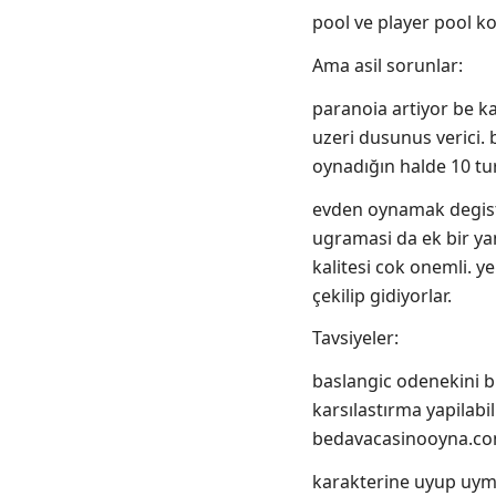
pool ve player pool k
Ama asil sorunlar:
paranoia artiyor be k
uzeri dusunus verici. 
oynadığın halde 10 tu
evden oynamak degisti
ugramasi da ek bir yan
kalitesi cok onemli. y
çekilip gidiyorlar.
Tavsiyeler:
baslangic odenekini bu
karsılastırma yapilab
bedavacasinooyna.com g
karakterine uyup uymad