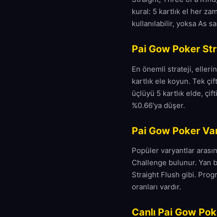
kural: 5 kartlık el her za
kullanılabilir, yoksa As say
Pai Gow Poker Stra
En önemli strateji, eller
kartlık ele koyun. Tek çift
üçlüyü 5 kartlık elde, çif
%0.66'ya düşer.
Pai Gow Poker Var
Popüler varyantlar arası
Challenge bulunur. Yan b
Straight Flush gibi. Pro
oranları vardır.
Canlı Pai Gow Po