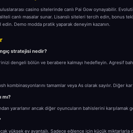
uluslararası casino sitelerinde canlı Pai Gow oynayabilir. Evolu
aliteli canlı masalar sunar. Lisanslı siteleri tercih edin, bonus tek
l edin. Demo modda pratik yaparak deneyim kazanın.
r
ngıç stratejisi nedir?
rinizi dengeli bölün ve berabere kalmayı hedefleyin. Agresif bah
ush kombinasyonlarını tamamlar veya As olarak sayılır. Diğer kar
ı mı?
ndan yararlanır ancak diğer oyuncuların bahislerini karşılamak g
?
ncak yüksek ev avantajlı. Sadece eğlence için küçük miktarlarla 