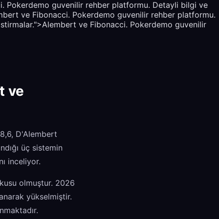
. Pokerdemo guvenilir rehber platformu. Detayli bilgi ve
lembert ve Fibonacci. Pokerdemo guvenilir rehber platformu.
ilastirmalar.">Alembert ve Fibonacci. Pokerdemo guvenilir
t ve
48,6, D'Alembert
ndığı üç sistemin
 inceliyor.
utkusu olmuştur. 2026
tlanarak yükselmiştir.
anmaktadır.