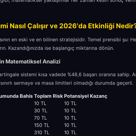
ği gibi, matematiksel yaklaşımlar her zaman kesin sonuç ver
mi Nasıl Çalışır ve 2026'da Etkinliği Nedir
ının en eski ve en bilinen stratejisidir. Temel prensibi şu: H
karın. Kazandığınızda ise başlangıç miktarına dönün.
in Matematiksel Analizi
Martingale sistemi kısa vadede %48,6 başarı oranına sahip. An
sınırlı sermaye ve masa limitleri olmadığı durumda geçerli.
rumunda Bahis
Toplam Risk
Potansiyel Kazanç
10 TL
10 TL
30 TL
10 TL
70 TL
10 TL
150 TL
10 TL
310 TL
10 TL