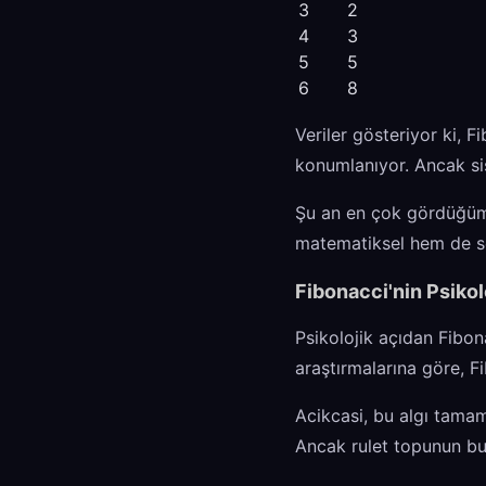
3
2
4
3
5
5
6
8
Veriler gösteriyor ki, 
konumlanıyor. Ancak si
Şu an en çok gördüğüm 
matematiksel hem de sez
Fibonacci'nin Psikolo
Psikolojik açıdan Fibon
araştırmalarına göre, F
Acikcasi, bu algı tamam
Ancak rulet topunun bu