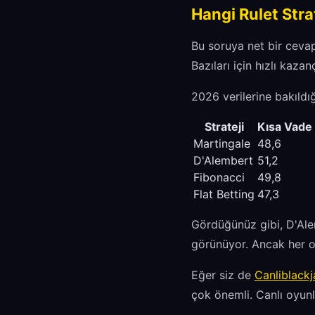
Hangi Rulet Stra
Bu soruya net bir ceva
Bazıları için hızlı kaza
2026 verilerine bakıldı
Strateji
Kısa Vade 
Martingale
48,6
D'Alembert
51,2
Fibonacci
49,8
Flat Betting
47,3
Gördüğünüz gibi, D'Ale
görünüyor. Ancak her o
Eğer siz de
Canliblack
çok önemli. Canlı oyunla