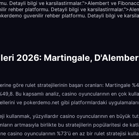
. Detayli bilgi ve karsilastirmalar.">Alembert ve Fibonacci
lir rehber platformu. Detayli bilgi ve karsilastirmalar.">A
Pokerdemo guvenilir rehber platformu. Detayli bilgi ve kars
ileri 2026: Martingale, D'Alember
rine göre rulet stratejilerinin başarı oranları: Martingale %
%49,8. Bu kapsamlı analiz, casino oyuncularının en çok kulla
llerini ve pokerdemo.net gibi platformlardaki uygulamalarını
eji kullanmak, yüzyıllardır casino oyuncularının en büyük t
ormların artmasıyla birlikte bu stratejilerin popülaritesi de ka
ne casino oyuncularının %73'ü en az bir rulet stratejisi kull