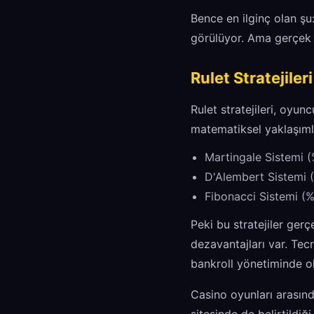
Bence en ilginç olan şu
görülüyor. Ama gerçek b
Rulet Stratejile
Rulet stratejileri, oyunc
matematiksel yaklaşımla
Martingale Sistemi (
D'Alembert Sistemi (
Fibonacci Sistemi (%
Peki bu stratejiler ger
dezavantajları var. Tec
bankroll yönetiminde old
Casino oyunları arasınd