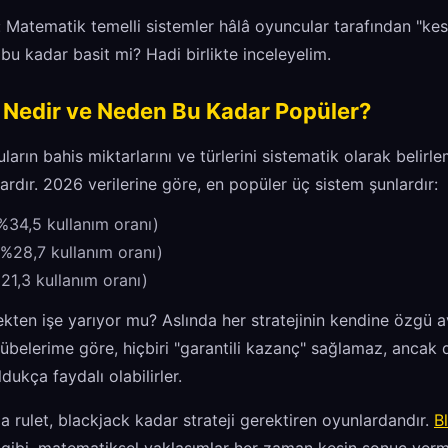
: Matematik temelli sistemler hâlâ oyuncular tarafından "ke
u kadar basit mi? Hadi birlikte inceleyelim.
ri Nedir ve Neden Bu Kadar Popüler?
uların bahis miktarlarını ve türlerini sistematik olarak belirle
rdır. 2026 verilerine göre, en popüler üç sistem şunlardır:
%34,5 kullanım oranı)
%28,7 kullanım oranı)
21,3 kullanım oranı)
çekten işe yarıyor mu? Aslında her stratejinin kendine özgü 
rübelerime göre, hiçbiri "garantili kazanç" sağlamaz, ancak 
ukça faydalı olabilirler.
a rulet, blackjack kadar strateji gerektiren oyunlardandır.
B