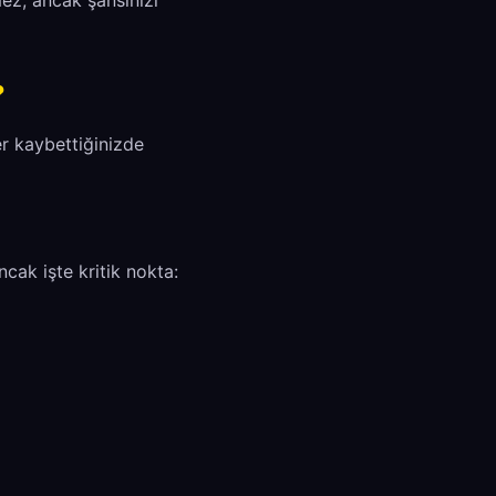
mez, ancak şansınızı
?
er kaybettiğinizde
cak işte kritik nokta: