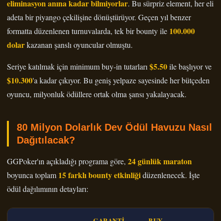
eliminasyon anına kadar bilmiyorlar
. Bu sürpriz element, her eli
adeta bir piyango çekilişine dönüştürüyor. Geçen yıl benzer
100.000
formatta düzenlenen turnuvalarda, tek bir bounty ile
dolar
kazanan şanslı oyuncular olmuştu.
$5.50
Seriye katılmak için minimum buy-in tutarları
ile başlıyor ve
$10.300
'a kadar çıkıyor. Bu geniş yelpaze sayesinde her bütçeden
oyuncu, milyonluk ödüllere ortak olma şansı yakalayacak.
80 Milyon Dolarlık Dev Ödül Havuzu Nasıl
Dağıtılacak?
24 günlük maraton
GGPoker'ın açıkladığı programa göre,
15 farklı bounty etkinliği
boyunca toplam
düzenlenecek. İşte
ödül dağılımının detayları:
GARANTI
BUY-