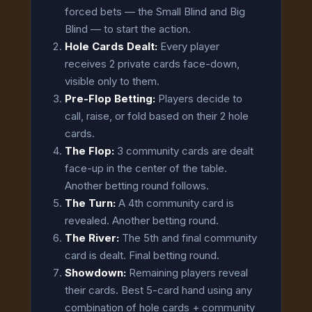
forced bets — the Small Blind and Big
Blind — to start the action.
Hole Cards Dealt:
Every player
receives 2 private cards face-down,
visible only to them.
Pre-Flop Betting:
Players decide to
call, raise, or fold based on their 2 hole
cards.
The Flop:
3 community cards are dealt
face-up in the center of the table.
Another betting round follows.
The Turn:
A 4th community card is
revealed. Another betting round.
The River:
The 5th and final community
card is dealt. Final betting round.
Showdown:
Remaining players reveal
their cards. Best 5-card hand using any
combination of hole cards + community