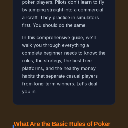
poker players. Pilots don't learn to fly
by jumping straight into a commercial
aircraft. They practice in simulators
first. You should do the same.
In this comprehensive guide, we'll
walk you through everything a
complete beginner needs to know: the
rules, the strategy, the best free
platforms, and the healthy money
habits that separate casual players
from long-term winners. Let's deal
you in.
What Are the Basic Rules of Poker