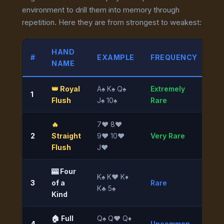
environment to drill them into memory through
repetition. Here they are from strongest to weakest:
HAND
#
EXAMPLE
FREQUENCY
BE
NAME
👑 Royal
A♠ K♠ Q♠
Extremely
The
1
Flush
J♠ 10♠
Rare
see
🔥
7♥ 8♥
Fiv
2
Straight
9♥ 10♥
Very Rare
sam
Flush
J♥
🎰 Four
K♠ K♥ K♦
3
of a
Rare
Fou
K♣ 5♠
Kind
🏠 Full
Q♠ Q♥ Q♦
Thr
4
Uncommon