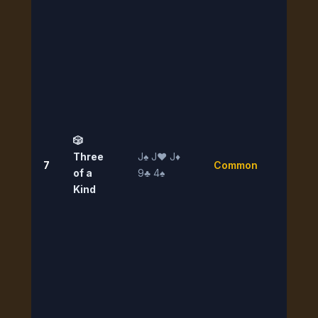
Bl
Bo
Re
Oy
Ca
🎲
Ca
Three
J♠ J♥ J♦
7
Common
Bl
of a
9♣ 4♠
Kind
D
Ha
Li