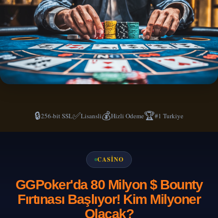
🔒
✅
💰
🏆
256-bit SSL
Lisansli
Hizli Odeme
#1 Turkiye
CASINO
GGPoker'da 80 Milyon $ Bounty
Fırtınası Başlıyor! Kim Milyoner
Olacak?