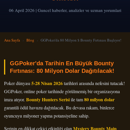
06 April 2026 | Guncel haberler, analizler ve uzman yorumlari
Ana Sayfa
›
Blog
›
GGPoker'da 80 Milyon $ Bounty Fırtınası Başlıyor!
GGPoker'da Tarihin En Büyük Bounty
Fırtınası: 80 Milyon Dolar Dağıtılacak!
5-28 Nisan 2026
Poker dünyası
tarihleri arasında nefesini tutacak!
GGPoker, online poker tarihinde görülmemiş bir organizasyona
Bounty Hunters Serisi
80 milyon dolar
imza atıyor.
ile tam
garantili ödül havuzu dağıtılacak. Bu devasa rakam, binlerce
oyuncuyu milyoner yapma potansiyeline sahip.
Mystery Bounty Main
Serinin en dikkat çekici etkinliği olan