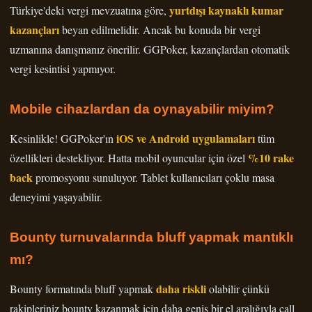
yurtdışı kaynaklı kumar
Türkiye'deki vergi mevzuatına göre,
kazançları
beyan edilmelidir. Ancak bu konuda bir vergi
uzmanına danışmanız önerilir. GGPoker, kazançlardan otomatik
vergi kesintisi yapmıyor.
Mobile cihazlardan da oynayabilir miyim?
iOS ve Android uygulamaları
Kesinlikle! GGPoker'ın
tüm
%10 rake
özellikleri destekliyor. Hatta mobil oyuncular için özel
back
promosyonu sunuluyor. Tablet kullanıcıları çoklu masa
deneyimi yaşayabilir.
Bounty turnuvalarında bluff yapmak mantıklı
mı?
daha riskli
Bounty formatında bluff yapmak
olabilir çünkü
rakipleriniz bounty kazanmak için daha geniş bir el aralığıyla call