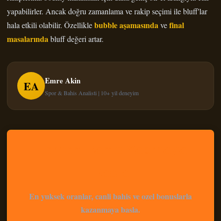
yapabilirler. Ancak doğru zamanlama ve rakip seçimi ile bluff'lar
bubble aşamasında
final
hala etkili olabilir. Özellikle
ve
masalarında
bluff değeri artar.
Emre Akin
EA
Spor & Bahis Analisti | 10+ yil deneyim
Hemen Bahis Yapmaya
Basla
En yuksek oranlar, canli bahis ve ozel bonuslarla
kazanmaya basla.