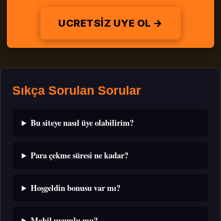
UCRETSIZ UYE OL →
Sıkça Sorulan Sorular
Bu siteye nasıl üye olabilirim?
Para çekme süresi ne kadar?
Hoşgeldin bonusu var mı?
Mobil uyumlu mu?