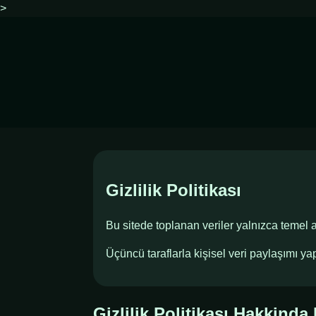
>
Gizlilik Politikası
Bu sitede toplanan veriler yalnızca temel ano
Üçüncü taraflarla kişisel veri paylaşımı ya
Gizlilik Politikası Hakkinda