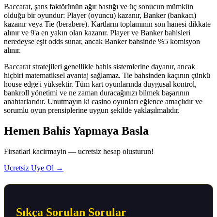
Baccarat, şans faktörünün ağır bastığı ve üç sonucun mümkün
olduğu bir oyundur: Player (oyuncu) kazanır, Banker (bankacı)
kazanır veya Tie (berabere). Kartların toplamının son hanesi dikkate
alınır ve 9'a en yakın olan kazanır. Player ve Banker bahisleri
neredeyse eşit odds sunar, ancak Banker bahsinde %5 komisyon
alınır.
Baccarat stratejileri genellikle bahis sistemlerine dayanır, ancak
hiçbiri matematiksel avantaj sağlamaz. Tie bahsinden kaçının çünkü
house edge'i yüksektir. Tüm kart oyunlarında duygusal kontrol,
bankroll yönetimi ve ne zaman duracağınızı bilmek başarının
anahtarlarıdır. Unutmayın ki casino oyunları eğlence amaçlıdır ve
sorumlu oyun prensiplerine uygun şekilde yaklaşılmalıdır.
Hemen Bahis Yapmaya Basla
Firsatlari kacirmayin — ucretsiz hesap olusturun!
Ucretsiz Uye Ol →
Sıkça Sorulan Sorular