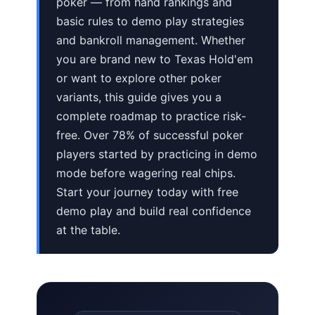
poker — from hand rankings and
basic rules to demo play strategies
and bankroll management. Whether
you are brand new to Texas Hold'em
or want to explore other poker
variants, this guide gives you a
complete roadmap to practice risk-
free. Over 78% of successful poker
players started by practicing in demo
mode before wagering real chips.
Start your journey today with free
demo play and build real confidence
at the table.