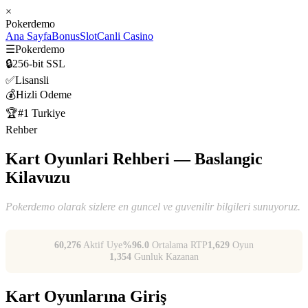
×
Pokerdemo
Ana Sayfa
Bonus
Slot
Canli Casino
☰
Pokerdemo
🔒
256-bit SSL
✅
Lisansli
💰
Hizli Odeme
🏆
#1 Turkiye
Rehber
Kart Oyunlari Rehberi — Baslangic
Kilavuzu
Pokerdemo olarak sizlere en guncel ve guvenilir bilgileri sunuyoruz.
60,276
Aktif Uye
%96.0
Ortalama RTP
1,629
Oyun
1,354
Gunluk Kazanan
Kart Oyunlarına Giriş