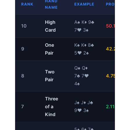
HAND
RANK
EXAMPLE
PROBABILI
NAME
High
A♠ K♦ 9♣
10
50.12%
Card
7♥ 3♠
One
K♠ K♦ 8♣
9
42.26%
Pair
5♥ 2♠
Q♠ Q♦
Two
8
7♣ 7♥
4.75%
Pair
4♠
Three
J♠ J♦ J♣
7
of a
2.11%
9♥ 3♠
Kind
5♠ 6♦ 7♣