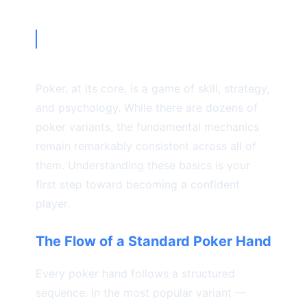
What Are the Basic Rules Every
Poker Beginner Must Know?
Poker, at its core, is a game of skill, strategy,
and psychology. While there are dozens of
poker variants, the fundamental mechanics
remain remarkably consistent across all of
them. Understanding these basics is your
first step toward becoming a confident
player.
The Flow of a Standard Poker Hand
Every poker hand follows a structured
sequence. In the most popular variant —