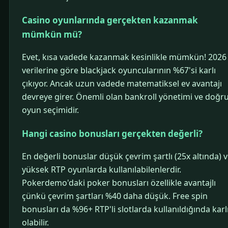
Casino oyunlarında gerçekten kazanmak
mümkün mü?
Evet, kısa vadede kazanmak kesinlikle mümkün! 2026
verilerine göre blackjack oyuncularının %67'si karlı
çıkıyor. Ancak uzun vadede matematiksel ev avantajı
devreye girer. Önemli olan bankroll yönetimi ve doğr
oyun seçimidir.
Hangi casino bonusları gerçekten değerli?
En değerli bonuslar düşük çevrim şartlı (25x altında) 
yüksek RTP oyunlarda kullanılabilenlerdir.
Pokerdemo'daki poker bonusları özellikle avantajlı
çünkü çevrim şartları %40 daha düşük. Free spin
bonusları da %96+ RTP'li slotlarda kullanıldığında karl
olabilir.