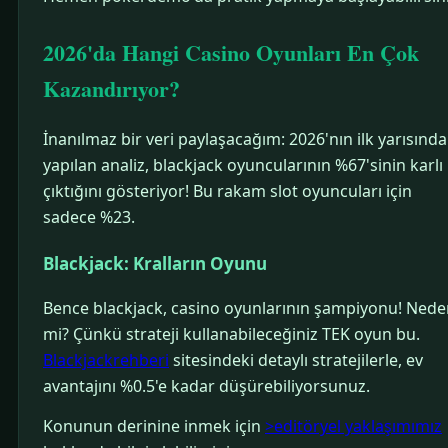
2026'da Hangi Casino Oyunları En Çok
Kazandırıyor?
İnanılmaz bir veri paylaşacağım: 2026'nın ilk yarısında
yapılan analiz, blackjack oyuncularının %67'sinin karlı
çıktığını gösteriyor! Bu rakam slot oyuncuları için
sadece %23.
Blackjack: Kralların Oyunu
Bence blackjack, casino oyunlarının şampiyonu! Ned
mi? Çünkü strateji kullanabileceğiniz TEK oyun bu.
Blackjackrehberi
sitesindeki detaylı stratejilerle, ev
avantajını %0.5'e kadar düşürebiliyorsunuz.
Konunun derinine inmek için
>editöryel yaklaşımımız