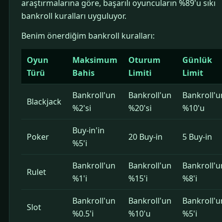
araştırmalarına göre, başarılı oyuncuların %89'u sıkı
bankroll kuralları uyguluyor.
Benim önerdiğim bankroll kuralları:
Oyun
Maksimum
Oturum
Günlük
Türü
Bahis
Limiti
Limit
Bankroll'un
Bankroll'un
Bankroll'u
Blackjack
%2'si
%20'si
%10'u
Buy-in'in
Poker
20 Buy-in
5 Buy-in
%5'i
Bankroll'un
Bankroll'un
Bankroll'u
Rulet
%1'i
%15'i
%8'i
Bankroll'un
Bankroll'un
Bankroll'u
Slot
%0.5'i
%10'u
%5'i