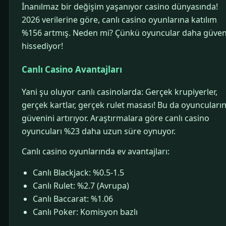
İnanılmaz bir değişim yaşanıyor casino dünyasında!
2026 verilerine göre, canlı casino oyunlarına katılım
%156 artmış. Neden mi? Çünkü oyuncular daha güven
hissediyor!
Canlı Casino Avantajları
Yani şu oluyor canlı casinolarda: Gerçek krupiyerler,
gerçek kartlar, gerçek rulet masası! Bu da oyuncuları
güvenini artırıyor. Araştırmalara göre canlı casino
oyuncuları %23 daha uzun süre oynuyor.
Canlı casino oyunlarında ev avantajları:
Canlı Blackjack: %0.5-1.5
Canlı Rulet: %2.7 (Avrupa)
Canlı Baccarat: %1.06
Canlı Poker: Komisyon bazlı