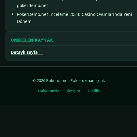
pokerdemo.net
PokerDemo.net İnceleme 2024: Casino Oyunlarında Yeni
Dönem
ÖNERILEN KAYNAK
Detaylı sayfa →
© 2026 Pokerdemo · Poker uzman içerik
Hakkımızda
·
İletişim
·
Gizlilik