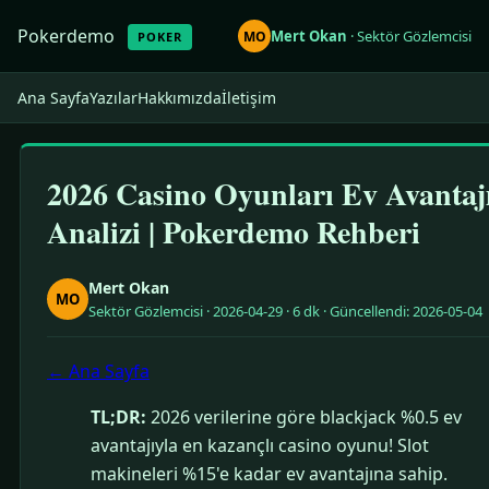
Pokerdemo
Mert Okan
· Sektör Gözlemcisi
MO
POKER
Ana Sayfa
Yazılar
Hakkımızda
İletişim
2026 Casino Oyunları Ev Avantaj
Analizi | Pokerdemo Rehberi
Mert Okan
MO
Sektör Gözlemcisi · 2026-04-29 · 6 dk · Güncellendi: 2026-05-04
← Ana Sayfa
TL;DR:
2026 verilerine göre blackjack %0.5 ev
avantajıyla en kazançlı casino oyunu! Slot
makineleri %15'e kadar ev avantajına sahip.