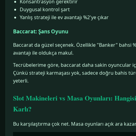
Konsantrasyon gerektirir
Duygusal kontrol şart
Yanlış strateji ile ev avantajı %2'ye çıkar
Baccarat: Şans Oyunu
Baccarat da güzel seçenek. Özellikle "Banker" bahsi 
avantajı ile oldukça makul.
Tecrübelerime göre, baccarat daha sakin oyuncular iç
Çünkü strateji karmaşası yok, sadece doğru bahis t
yeterli.
Slot Makineleri vs Masa Oyunları: Hangis
Karlı?
Bu karşılaştırma çok net. Masa oyunları açık ara kazan