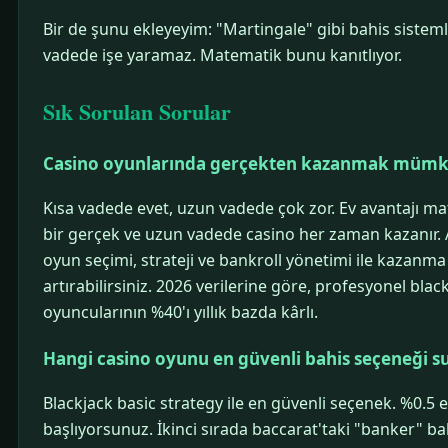
Bir de şunu ekleyeyim: "Martingale" gibi bahis sistem
vadede işe yaramaz. Matematik bunu kanıtlıyor.
Sık Sorulan Sorular
Casino oyunlarında gerçekten kazanmak müm
Kısa vadede evet, uzun vadede çok zor. Ev avantajı m
bir gerçek ve uzun vadede casino her zaman kazanır.
oyun seçimi, strateji ve bankroll yönetimi ile kazanma
artırabilirsiniz. 2026 verilerine göre, profesyonel blac
oyuncularının %40'ı yıllık bazda kârlı.
Hangi casino oyunu en güvenli bahis seçeneği s
Blackjack basic strategy ile en güvenli seçenek. %0.5 ev
başlıyorsunuz. İkinci sırada baccarat'taki "banker" ba