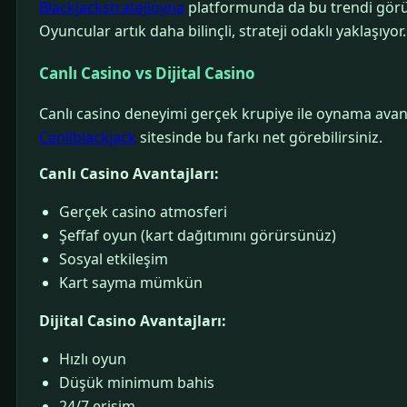
Blackjackstratejioyna
platformunda da bu trendi gör
Oyuncular artık daha bilinçli, strateji odaklı yaklaşıyor.
Canlı Casino vs Dijital Casino
Canlı casino deneyimi gerçek krupiye ile oynama avan
Canliblackjack
sitesinde bu farkı net görebilirsiniz.
Canlı Casino Avantajları:
Gerçek casino atmosferi
Şeffaf oyun (kart dağıtımını görürsünüz)
Sosyal etkileşim
Kart sayma mümkün
Dijital Casino Avantajları:
Hızlı oyun
Düşük minimum bahis
24/7 erişim