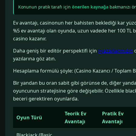
Konunun pratik tarafı için
önerilen kaynağa
bakmanızı öne
Ev avantajı, casinonun her bahisten beklediği kar yüz
%5 ev avantajı olan oyunda, uzun vadede her 100 TL b
casino kazanır.
Daha geniş bir editör perspektifi için
>yazarlarımızın
d
yazılarına göz atın.
Hesaplama formülü şöyle: (Casino Kazancı / Toplam B
Bir yandan bu oran sabit gibi görünse de, diğer yand
oyuncunun stratejisine göre değişebilir. Özellikle blac
beceri gerektiren oyunlarda.
Teorik Ev
Pratik Ev
Oyun Türü
Avantajı
Avantajı
Blackjack (Basic