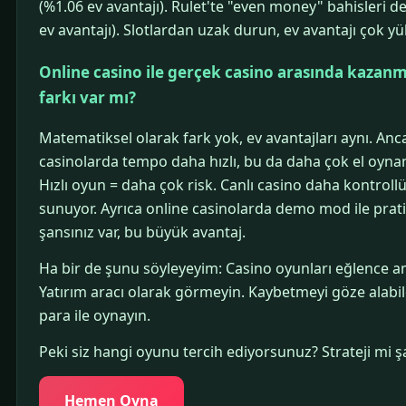
(%1.06 ev avantajı). Rulet'te "even money" bahisleri d
ev avantajı). Slotlardan uzak durun, ev avantajı çok y
Online casino ile gerçek casino arasında kazanm
farkı var mı?
Matematiksel olarak fark yok, ev avantajları aynı. Anc
casinolarda tempo daha hızlı, bu da daha çok el oy
Hızlı oyun = daha çok risk. Canlı casino daha kontrol
sunuyor. Ayrıca online casinolarda demo mod ile pra
şansınız var, bu büyük avantaj.
Ha bir de şunu söyleyeyim: Casino oyunları eğlence am
Yatırım aracı olarak görmeyin. Kaybetmeyi göze alabil
para ile oynayın.
Peki siz hangi oyunu tercih ediyorsunuz? Strateji mi 
Hemen Oyna