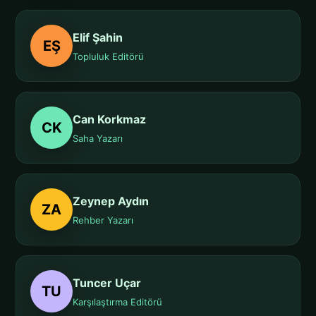
Elif Şahin
EŞ
Topluluk Editörü
Can Korkmaz
CK
Saha Yazarı
Zeynep Aydın
ZA
Rehber Yazarı
Tuncer Uçar
TU
Karşılaştırma Editörü