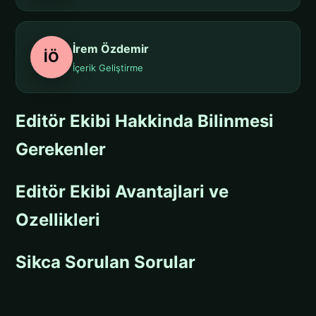
İrem Özdemir
İÖ
İçerik Geliştirme
Editör Ekibi Hakkinda Bilinmesi
Gerekenler
Editör Ekibi Avantajlari ve
Ozellikleri
Sikca Sorulan Sorular