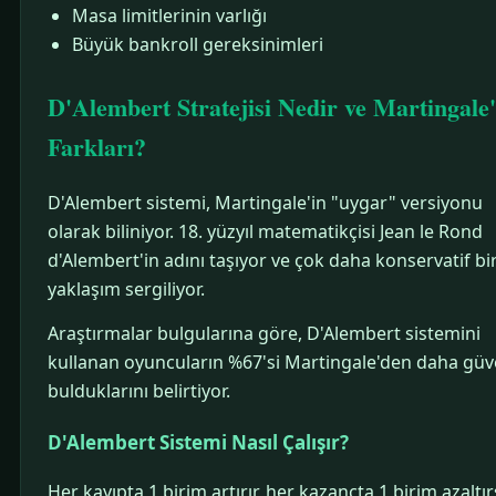
Masa limitlerinin varlığı
Büyük bankroll gereksinimleri
D'Alembert Stratejisi Nedir ve Martingale
Farkları?
D'Alembert sistemi, Martingale'in "uygar" versiyonu
olarak biliniyor. 18. yüzyıl matematikçisi Jean le Rond
d'Alembert'in adını taşıyor ve çok daha konservatif bi
yaklaşım sergiliyor.
Araştırmalar bulgularına göre, D'Alembert sistemini
kullanan oyuncuların %67'si Martingale'den daha güv
bulduklarını belirtiyor.
D'Alembert Sistemi Nasıl Çalışır?
Her kayıpta 1 birim artırır, her kazançta 1 birim azaltır