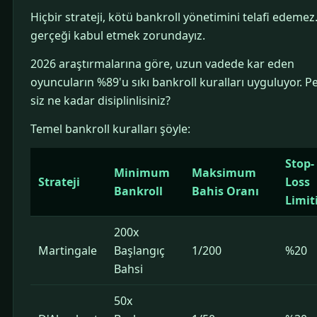
Hiçbir strateji, kötü bankroll yönetimini telafi edemez
gerçeği kabul etmek zorundayız.
2026 araştırmalarına göre, uzun vadede kar eden
oyuncuların %89'u sıkı bankroll kuralları uyguluyor. P
siz ne kadar disiplinlisiniz?
Temel bankroll kuralları şöyle:
Stop-
Minimum
Maksimum
Strateji
Loss
Bankroll
Bahis Oranı
Limit
200x
Martingale
Başlangıç
1/200
%20
Bahsi
50x