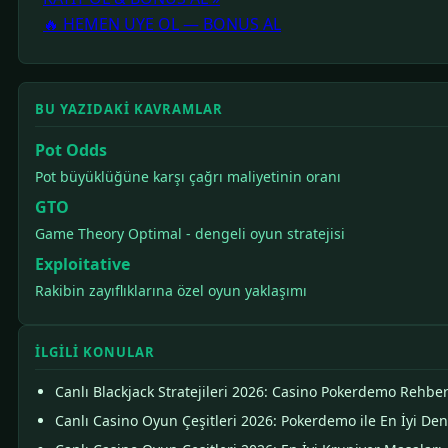
🔥 HEMEN UYE OL — BONUS AL
BU YAZIDAKI KAVRAMLAR
Pot Odds
Pot büyüklüğüne karşı çağrı maliyetinin oranı
GTO
Game Theory Optimal - dengeli oyun stratejisi
Exploitative
Rakibin zayıflıklarına özel oyun yaklaşımı
İLGILI KONULAR
Canlı Blackjack Stratejileri 2026: Casino Pokerdemo Rehber
Canlı Casino Oyun Çeşitleri 2026: Pokerdemo ile En İyi De