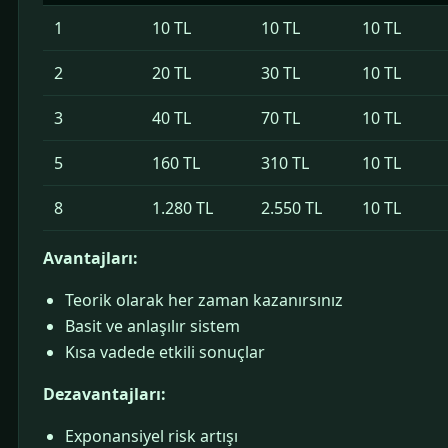
1
10 TL
10 TL
10 TL
2
20 TL
30 TL
10 TL
3
40 TL
70 TL
10 TL
5
160 TL
310 TL
10 TL
8
1.280 TL
2.550 TL
10 TL
Avantajları:
Teorik olarak her zaman kazanırsınız
Basit ve anlaşılır sistem
Kısa vadede etkili sonuçlar
Dezavantajları:
Exponansiyel risk artışı