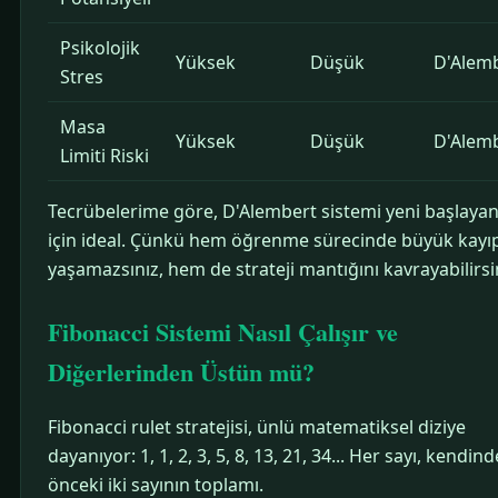
Psikolojik
Yüksek
Düşük
D'Alem
Stres
Masa
Yüksek
Düşük
D'Alem
Limiti Riski
Tecrübelerime göre, D'Alembert sistemi yeni başlayan
için ideal. Çünkü hem öğrenme sürecinde büyük kayı
yaşamazsınız, hem de strateji mantığını kavrayabilirsi
Fibonacci Sistemi Nasıl Çalışır ve
Diğerlerinden Üstün mü?
Fibonacci rulet stratejisi, ünlü matematiksel diziye
dayanıyor: 1, 1, 2, 3, 5, 8, 13, 21, 34... Her sayı, kendin
önceki iki sayının toplamı.