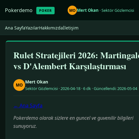
Pokerdemo
Mert Okan
· Sektör Gözlemcisi
MO
POKER
Ana Sayfa
Yazılar
Hakkımızda
İletişim
Rulet Stratejileri 2026: Martingal
vs D'Alembert Karşılaştırması
Mert Okan
MO
Sektör Gözlemcisi · 2026-04-18 · 6 dk · Güncellendi: 2026-05-04
← Ana Sayfa
Pokerdemo olarak sizlere en guncel ve guvenilir bilgileri
sunuyoruz.