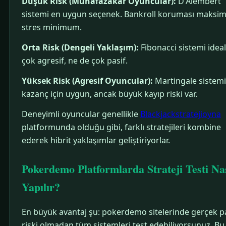
Düşük Risk (Muhafazakar Oyuncular):
D'Alembert
sistemi en uygun seçenek. Bankroll koruması maksi
stres minimum.
Orta Risk (Dengeli Yaklaşım):
Fibonacci sistemi ideal
çok agresif, ne de çok pasif.
Yüksek Risk (Agresif Oyuncular):
Martingale sistemi 
kazanç için uygun, ancak büyük kayıp riski var.
Deneyimli oyuncular genellikle
Blackjackstratejioyna
platformunda olduğu gibi, farklı stratejileri kombine
ederek hibrit yaklaşımlar geliştiriyorlar.
Pokerdemo Platformlarda Strateji Testi Nas
Yapılır?
En büyük avantaj şu: pokerdemo sitelerinde gerçek p
riski olmadan tüm sistemleri test edebiliyorsunuz. Bu