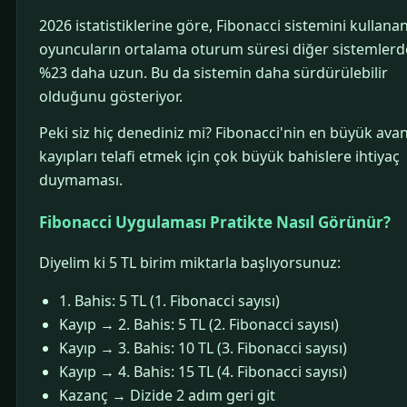
2026 istatistiklerine göre, Fibonacci sistemini kullana
oyuncuların ortalama oturum süresi diğer sistemler
%23 daha uzun. Bu da sistemin daha sürdürülebilir
olduğunu gösteriyor.
Peki siz hiç denediniz mi? Fibonacci'nin en büyük avant
kayıpları telafi etmek için çok büyük bahislere ihtiyaç
duymaması.
Fibonacci Uygulaması Pratikte Nasıl Görünür?
Diyelim ki 5 TL birim miktarla başlıyorsunuz:
1. Bahis: 5 TL (1. Fibonacci sayısı)
Kayıp → 2. Bahis: 5 TL (2. Fibonacci sayısı)
Kayıp → 3. Bahis: 10 TL (3. Fibonacci sayısı)
Kayıp → 4. Bahis: 15 TL (4. Fibonacci sayısı)
Kazanç → Dizide 2 adım geri git