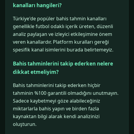
kanalları hangileri?
Türkiye'de popüler bahis tahmin kanalları
genellikle futbol odaklı içerik üreten, düzenli
analiz paylaşan ve izleyici etkileşimine önem
veren kanallardır. Platform kuralları gereği
spesifik kanal isimlerini burada belirtemeyiz.
Bahis tahminlerini takip ederken nelere
dikkat etmeliyim?
Bahis tahminlerini takip ederken hiçbir
tahminin %100 garantili olmadığını unutmayın.
Sadece kaybetmeyi göze alabileceğiniz
miktarlarla bahis yapın ve birden fazla
kaynaktan bilgi alarak kendi analizinizi
oluşturun.