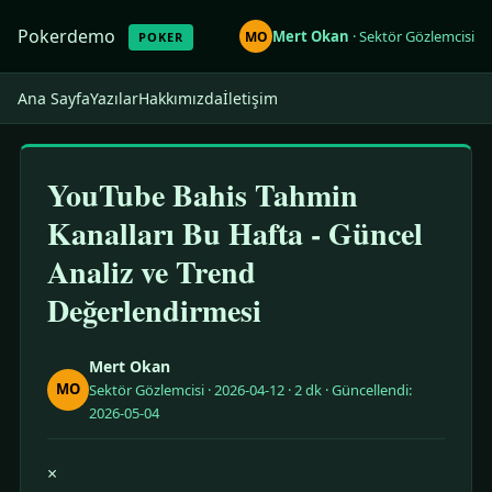
Pokerdemo
Mert Okan
· Sektör Gözlemcisi
MO
POKER
Ana Sayfa
Yazılar
Hakkımızda
İletişim
YouTube Bahis Tahmin
Kanalları Bu Hafta - Güncel
Analiz ve Trend
Değerlendirmesi
Mert Okan
MO
Sektör Gözlemcisi · 2026-04-12 · 2 dk · Güncellendi:
2026-05-04
×