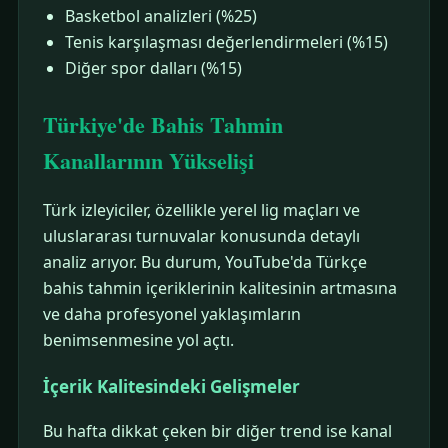
Basketbol analizleri (%25)
Tenis karşılaşması değerlendirmeleri (%15)
Diğer spor dalları (%15)
Türkiye'de Bahis Tahmin
Kanallarının Yükselişi
Türk izleyiciler, özellikle yerel lig maçları ve
uluslararası turnuvalar konusunda detaylı
analiz arıyor. Bu durum, YouTube'da Türkçe
bahis tahmin içeriklerinin kalitesinin artmasına
ve daha profesyonel yaklaşımların
benimsenmesine yol açtı.
İçerik Kalitesindeki Gelişmeler
Bu hafta dikkat çeken bir diğer trend ise kanal