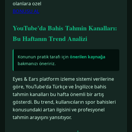
olanlara ozel
BONUSU AL
YouTube'da Bahis Tahmin Kanalları:
Bu Haftanın Trend Analizi
Konunun pratik tarafı için
önerilen kaynağa
bakmanızı öneririz.
Eyes & Ears platform izleme sistemi verilerine
göre, YouTube'da Türkçe ve İngilizce bahis
tahmin kanalları bu hafta önemli bir artış
gösterdi. Bu trend, kullanıcıların spor bahisleri
konusundaki artan ilgisini ve profesyonel
tahmin arayışını yansıtıyor.