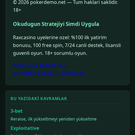
© 2026 pokerdemo.net — Tum haklari saklidir.
18+
Okudugun Stratejiyi Simdi Uygula
Raxcasino uyelerine ozel: %100 ilk yatirim
bonusu, 100 free spin, 7/24 canli destek, lisansli
guvenli oyun. 18+ sorumlu oyun.
KAYIT OL & BONUS AL »
🔥 HEMEN UYE OL — BONUS AL
BU YAZIDAKI KAVRAMLAR
3-bet
Reraise, ilk yükseltmeyi yeniden yükseltme
Exploitative