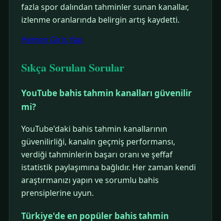
fazla spor dalından tahminler sunan kanallar,
izlenme oranlarında belirgin artış kaydetti.
Hemen Giriş Yap
Sıkça Sorulan Sorular
YouTube bahis tahmin kanalları güvenilir
mi?
YouTube'daki bahis tahmin kanallarının
güvenilirliği, kanalın geçmiş performansı,
verdiği tahminlerin başarı oranı ve şeffaf
istatistik paylaşımına bağlıdır. Her zaman kendi
araştırmanızı yapın ve sorumlu bahis
prensiplerine uyun.
Türkiye'de en popüler bahis tahmin