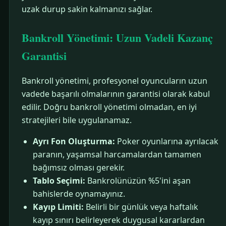
uzak durup sakin kalmanızı sağlar.
Bankroll Yönetimi: Uzun Vadeli Kazanç
Garantisi
Bankroll yönetimi, profesyonel oyuncuların uzun
vadede başarılı olmalarının garantisi olarak kabul
edilir. Doğru bankroll yönetimi olmadan, en iyi
stratejileri bile uygulanamaz.
Ayrı Fon Oluşturma:
Poker oyunlarına ayrılacak
paranın, yaşamsal harcamalardan tamamen
bağımsız olması gerekir.
Tablo Seçimi:
Bankrolünüzün %5'ini aşan
bahislerde oynamayınız.
Kayıp Limiti:
Belirli bir günlük veya haftalık
kayıp sınırı belirleyerek duygusal kararlardan