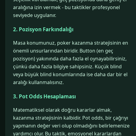
aralığına izin vermek - bu taktikler profesyonel
seviyede uygulanır.
2. Pozisyon Farkındalığı
Masa konumunuz, poker kazanma stratejisinin en
önemli unsurlarından biridir. Button (en geç
pozisyon) yakınında daha fazla el oynayabilirsiniz,
çünkü daha fazla bilgiye sahipsiniz. Küçük blind
veya büyük blind konumlarında ise daha dar bir el
aralığı kullanmalısınız.
3. Pot Odds Hesaplaması
Matematiksel olarak doğru kararlar almak,
kazanma stratejisinin kalbidir. Pot odds, bir çağrıyı
yapmanın değer veri olup olmadığını belirlemenize
yardımcı olur. Bu taktik, emosyonel kararlardan