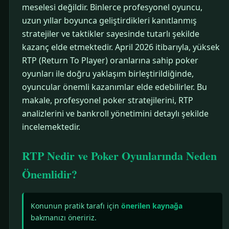
meselesi değildir. Binlerce profesyonel oyuncu,
uzun yıllar boyunca geliştirdikleri kanıtlanmış
stratejiler ve taktikler sayesinde tutarlı şekilde
kazanç elde etmektedir. April 2026 itibarıyla, yüksek
RTP (Return To Player) oranlarına sahip poker
oyunları ile doğru yaklaşım birleştirildiğinde,
oyuncular önemli kazanımlar elde edebilirler. Bu
makale, profesyonel poker stratejilerini, RTP
analizlerini ve bankroll yönetimini detaylı şekilde
incelemektedir.
RTP Nedir ve Poker Oyunlarında Neden
Önemlidir?
Konunun pratik tarafı için
önerilen kaynağa
bakmanızı öneririz.