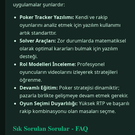
uygulamalar şunlardır:
Poker Tracker Yazılımı:
Kendi ve rakip
oyunlarını analiz etmek için yazılım kullanımı
artık standarttır.
Solver Araçları:
Zor durumlarda matematiksel
olarak optimal kararları bulmak için yazılım
desteği.
Rol Modelleri İnceleme:
Profesyonel
oyuncuların videolarını izleyerek stratejileri
öğrenme.
Devamlı Eğitim:
Poker stratejisi dinamiktir;
pazarla birlikte gelişmeye devam etmek gerekir.
Oyun Seçimi Duyarlılığı:
Yüksek RTP ve başarılı
rakip kombinasyonu olan masaları seçme.
Sık Sorulan Sorular - FAQ