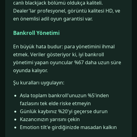
canlı blackjack bölümü oldukça kaliteli.
Dealer'lar profesyonel, görüntü kalitesi HD, ve
en önemlisi adil oyun garantisi var.
Bankroll Yönetimi
En büyük hata budur: para yönetimini ihmal
etmek. Veriler gösteriyor ki, iyi bankroll
yönetimi yapan oyuncular %67 daha uzun süre
oyunda kalıyor.
Şu kuralları uygulayın:
Asla toplam bankroll'unuzun %5'inden
fazlasını tek elde riske etmeyin
Günlük kaybınız %20'yi geçerse durun
Kazancınızın yarısını çekin
Emotion tilt'e girdiğinizde masadan kalkın