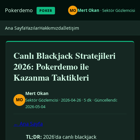
Pokerdemo
Mert Okan
· Sektör Gözlemcisi
MO
POKER
Ana Sayfa
Yazılar
Hakkımızda
İletişim
Canlı Blackjack Stratejileri
2026: Pokerdemo ile
Kazanma Taktikleri
Mert Okan
MO
Sektör Gözlemcisi · 2026-04-26 · 5 dk · Güncellendi:
2026-05-04
← Ana Sayfa
TL;DR:
2026'da canlı blackjack