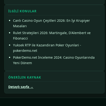
İLGILI KONULAR
Canlı Casino Oyun Çeşitleri 2026: En İyi Krupiyer
Masaları
Rulet Stratejileri 2026: Martingale, D'Alembert ve
Fibonacci
Yuksek RTP ile Kazandiran Poker Oyunlari -
pokerdemo.net
PokerDemo.net İnceleme 2024: Casino Oyunlarında
Yeni Dönem
ÖNERILEN KAYNAK
Detaylı sayfa →