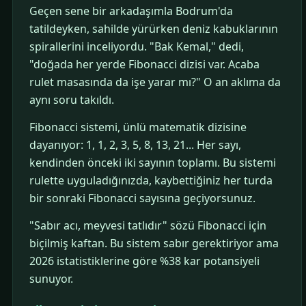
Geçen sene bir arkadaşımla Bodrum'da
tatildeyken, sahilde yürürken deniz kabuklarının
spirallerini inceliyordu. "Bak Kemal," dedi,
"doğada her yerde Fibonacci dizisi var. Acaba
rulet masasında da işe yarar mı?" O an aklıma da
aynı soru takıldı.
Fibonacci sistemi, ünlü matematik dizisine
dayanıyor: 1, 1, 2, 3, 5, 8, 13, 21... Her sayı,
kendinden önceki iki sayının toplamı. Bu sistemi
rulette uyguladığınızda, kaybettiğiniz her turda
bir sonraki Fibonacci sayısına geçiyorsunuz.
"Sabır acı, meyvesi tatlıdır" sözü Fibonacci için
biçilmiş kaftan. Bu sistem sabır gerektiriyor ama
2026 istatistiklerine göre %38 kar potansiyeli
sunuyor.