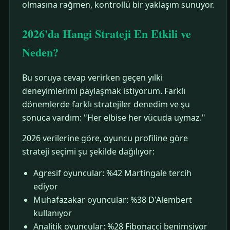
olmasına rağmen, kontrollü bir yaklaşım sunuyor.
2026'da Hangi Strateji En Etkili ve
Neden?
Bu soruya cevap verirken geçen yılki
deneyimlerimi paylaşmak istiyorum. Farklı
dönemlerde farklı stratejiler denedim ve şu
sonuca vardım: "Her elbise her vücuda uymaz."
2026 verilerine göre, oyuncu profiline göre
strateji seçimi şu şekilde dağılıyor:
Agresif oyuncular: %42 Martingale tercih
ediyor
Muhafazakar oyuncular: %38 D'Alembert
kullanıyor
Analitik oyuncular: %28 Fibonacci benimsiyor