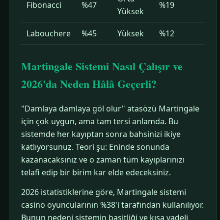
Fibonacci
%47
%19
Yüksek
Labouchere
%45
Yüksek
%12
Martingale Sistemi Nasıl Çalışır ve
2026'da Neden Hâlâ Geçerli?
"Damlaya damlaya göl olur" atasözü Martingale
için çok uygun, ama tam tersi anlamda. Bu
sistemde her kayıptan sonra bahsinizi ikiye
katlıyorsunuz. Teori şu: Eninde sonunda
kazanacaksınız ve o zaman tüm kayıplarınızı
telafi edip bir birim kar elde edeceksiniz.
2026 istatistiklerine göre, Martingale sistemi
casino oyuncularının %38'i tarafından kullanılıyor.
Bunun nedeni sistemin basitliği ve kısa vadeli