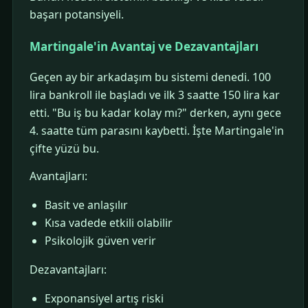
başarı potansiyeli.
Martingale'in Avantaj ve Dezavantajları
Geçen ay bir arkadaşım bu sistemi denedi. 100
lira bankroll ile başladı ve ilk 3 saatte 150 lira kar
etti. "Bu iş bu kadar kolay mı?" derken, aynı gece
4. saatte tüm parasını kaybetti. İşte Martingale'in
çifte yüzü bu.
Avantajları:
Basit ve anlaşılır
Kısa vadede etkili olabilir
Psikolojik güven verir
Dezavantajları:
Exponansiyel artış riski