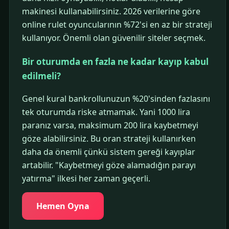
makinesi kullanabilirsiniz. 2026 verilerine göre
online rulet oyuncularının %72'si en az bir strateji
kullanıyor. Önemli olan güvenilir siteler seçmek.
Bir oturumda en fazla ne kadar kayıp kabul
edilmeli?
Genel kural bankrollunuzun %20'sinden fazlasını
tek oturumda riske atmamak. Yani 1000 lira
paranız varsa, maksimum 200 lira kaybetmeyi
göze alabilirsiniz. Bu oran strateji kullanırken
daha da önemli çünkü sistem gereği kayıplar
artabilir. "Kaybetmeyi göze alamadığın parayı
yatırma" ilkesi her zaman geçerli.
Hemen Oyna