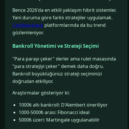
Bence 2026'da en etkili yaklaşım hibrit sistemler.
Yani duruma göre farklı stratejiler uygulamak.
Canliblackjack
platformlarında da bu trend
gözlemleniyor.
Bankroll Yönetimi ve Strateji Seçimi
"Para parayı çeker" derler ama rulet masasında
"para stratejiyi çeker" demek daha doğru.
Bankroll büyüklüğünüz strateji seçiminizi
doğrudan etkiliyor.
Araştırmalar gösteriyor ki:
1000₺ altı bankroll: D'Alembert öneriliyor
1000-5000₺ arası: Fibonacci ideal
5000₺ üzeri: Martingale uygulanabilir