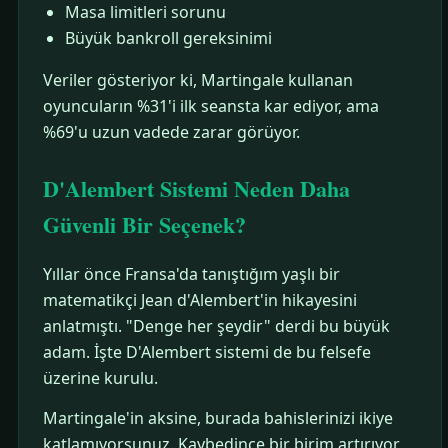
Masa limitleri sorunu
Büyük bankroll gereksinimi
Veriler gösteriyor ki, Martingale kullanan
oyuncuların %31'i ilk seansta kar ediyor, ama
%69'u uzun vadede zarar görüyor.
D'Alembert Sistemi Neden Daha
Güvenli Bir Seçenek?
Yıllar önce Fransa'da tanıştığım yaşlı bir
matematikçi Jean d'Alembert'in hikayesini
anlatmıştı. "Denge her şeydir" derdi bu büyük
adam. İşte D'Alembert sistemi de bu felsefe
üzerine kurulu.
Martingale'in aksine, burada bahislerinizi ikiye
katlamıyorsunuz. Kaybedince bir birim artırıyor,