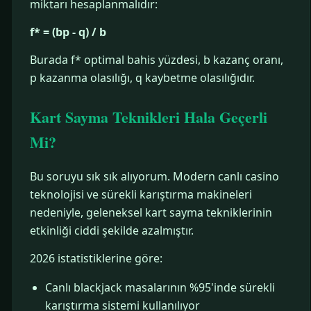
miktarı hesaplanmalıdır:
f* = (bp - q) / b
Burada f* optimal bahis yüzdesi, b kazanç oranı,
p kazanma olasılığı, q kaybetme olasılığıdır.
Kart Sayma Teknikleri Hala Geçerli
Mi?
Bu soruyu sık sık alıyorum. Modern canlı casino
teknolojisi ve sürekli karıştırma makineleri
nedeniyle, geleneksel kart sayma tekniklerinin
etkinliği ciddi şekilde azalmıştır.
2026 istatistiklerine göre:
Canlı blackjack masalarının %95'inde sürekli
karıştırma sistemi kullanılıyor