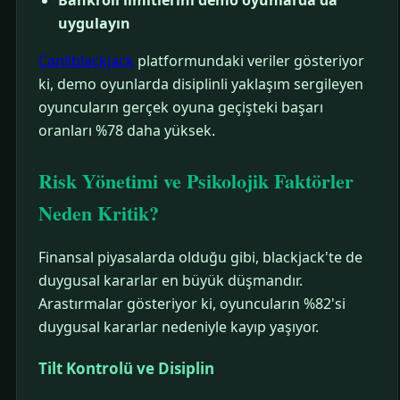
Bankroll limitlerini demo oyunlarda da
uygulayın
Canliblackjack
platformundaki veriler gösteriyor
ki, demo oyunlarda disiplinli yaklaşım sergileyen
oyuncuların gerçek oyuna geçişteki başarı
oranları %78 daha yüksek.
Risk Yönetimi ve Psikolojik Faktörler
Neden Kritik?
Finansal piyasalarda olduğu gibi, blackjack'te de
duygusal kararlar en büyük düşmandır.
Arastırmalar gösteriyor ki, oyuncuların %82'si
duygusal kararlar nedeniyle kayıp yaşıyor.
Tilt Kontrolü ve Disiplin