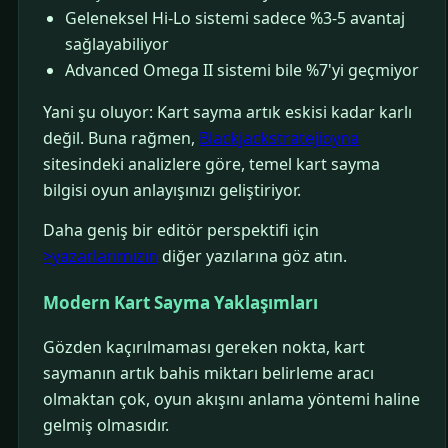
Geleneksel Hi-Lo sistemi sadece %3-5 avantaj
sağlayabiliyor
Advanced Omega II sistemi bile %7'yi geçmiyor
Yani şu oluyor: Kart sayma artık eskisi kadar karlı
değil. Buna rağmen,
Blackjackstratejioyna
sitesindeki analizlere göre, temel kart sayma
bilgisi oyun anlayışınızı geliştiriyor.
Daha geniş bir editör perspektifi için
>yazarlarımızın
diğer yazılarına göz atın.
Modern Kart Sayma Yaklaşımları
Gözden kaçırılmaması gereken nokta, kart
saymanın artık bahis miktarı belirleme aracı
olmaktan çok, oyun akışını anlama yöntemi haline
gelmiş olmasıdır.