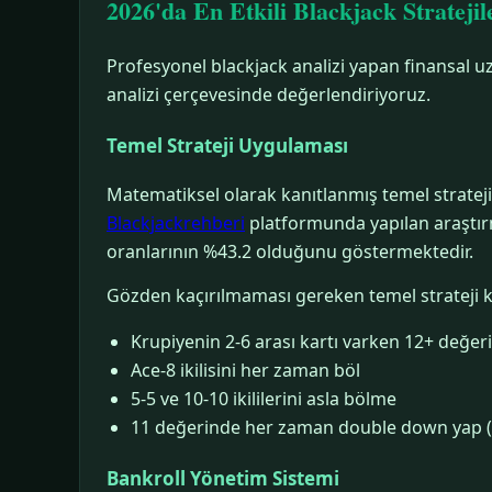
2026'da En Etkili Blackjack Stratejil
Profesyonel blackjack analizi yapan finansal uzm
analizi çerçevesinde değerlendiriyoruz.
Temel Strateji Uygulaması
Matematiksel olarak kanıtlanmış temel stratej
Blackjackrehberi
platformunda yapılan araştırm
oranlarının %43.2 olduğunu göstermektedir.
Gözden kaçırılmaması gereken temel strateji ku
Krupiyenin 2-6 arası kartı varken 12+ değe
Ace-8 ikilisini her zaman böl
5-5 ve 10-10 ikililerini asla bölme
11 değerinde her zaman double down yap (k
Bankroll Yönetim Sistemi