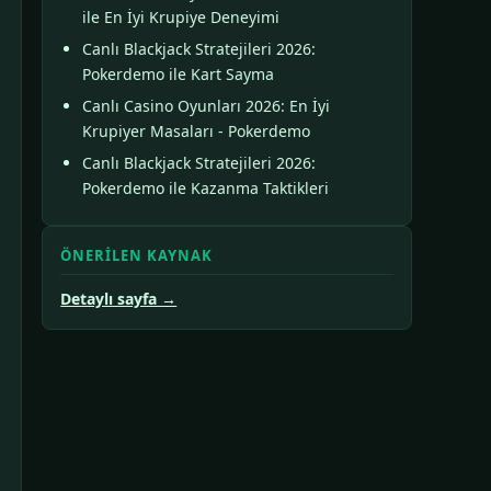
ile En İyi Krupiye Deneyimi
Canlı Blackjack Stratejileri 2026:
Pokerdemo ile Kart Sayma
Canlı Casino Oyunları 2026: En İyi
Krupiyer Masaları - Pokerdemo
Canlı Blackjack Stratejileri 2026:
Pokerdemo ile Kazanma Taktikleri
ÖNERILEN KAYNAK
Detaylı sayfa →