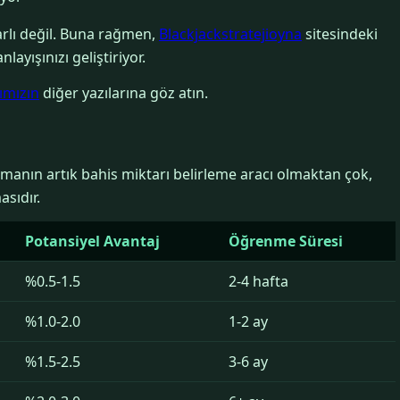
arlı değil. Buna rağmen,
Blackjackstratejioyna
sitesindeki
layışınızı geliştiriyor.
ımızın
diğer yazılarına göz atın.
anın artık bahis miktarı belirleme aracı olmaktan çok,
sıdır.
Potansiyel Avantaj
Öğrenme Süresi
%0.5-1.5
2-4 hafta
%1.0-2.0
1-2 ay
%1.5-2.5
3-6 ay