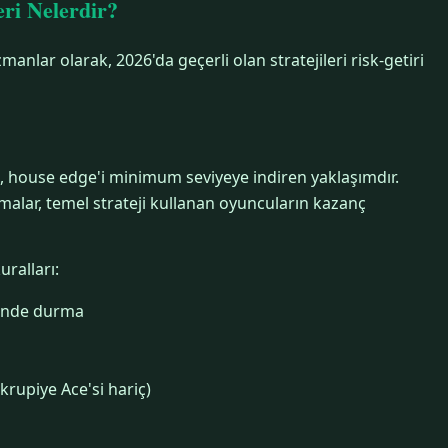
eri Nelerdir?
anlar olarak, 2026'da geçerli olan stratejileri risk-getiri
i, house edge'i minimum seviyeye indiren yaklaşımdır.
alar, temel strateji kullanan oyuncuların kazanç
ralları:
rinde durma
rupiye Ace'si hariç)